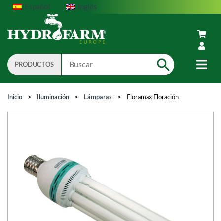
Español
Inglés
PRODUCTOS
Search
Inicio
>
Iluminación
>
Lámparas
>
Floramax Floración