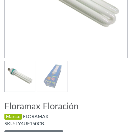
Floramax Floración
Marca:
FLORAMAX
SKU:
LY4UF150CB.