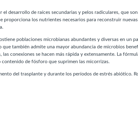
 el desarrollo de raíces secundarias y pelos radiculares, que so
rce proporciona los nutrientes necesarios para reconstruir nueva
a.
e sostiene poblaciones microbianas abundantes y diversas en un p
no que también admite una mayor abundancia de microbios benefi
s, las conexiones se hacen más rápida y extensamente. La fórmula
o contenido de fósforo que suprimen las micorrizas.
ento del trasplante y durante los períodos de estrés abiótico. 