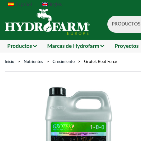
Español
Inglés
PRODUCTOS
Search
Productos
Marcas de Hydrofarm
Proyectos
Inicio
>
Nutrientes
>
Crecimiento
>
Grotek Root Force