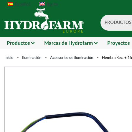
Español
Inglés
PRODUCTOS
Search
Productos
Marcas de Hydrofarm
Proyectos
Inicio
>
Iluminación
>
Accesorios de iluminación
>
Hembra Rec. + 15