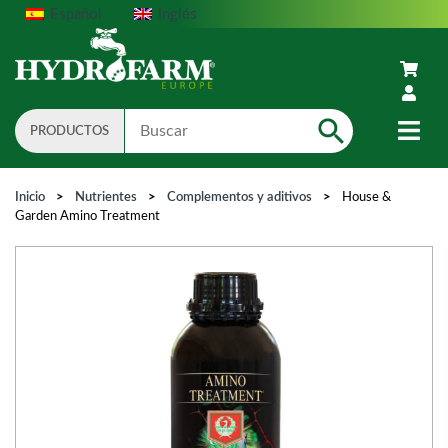
Español
Inglés
PRODUCTOS
Search
Inicio
>
Nutrientes
>
Complementos y aditivos
>
House &
Garden Amino Treatment