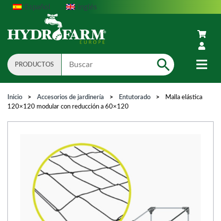
Español
Inglés
PRODUCTOS
Search
Inicio
>
Accesorios de jardinería
>
Entutorado
>
Malla elástica
120×120 modular con reducción a 60×120