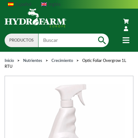
Español
Inglés
PRODUCTOS
Search
Inicio
>
Nutrientes
>
Crecimiento
>
Optic Foliar Overgrow 1L
RTU