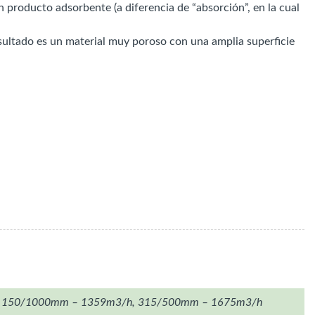
n producto adsorbente (a diferencia de “absorción”, en la cual
esultado es un material muy poroso con una amplia superficie
, 150/1000mm – 1359m3/h, 315/500mm – 1675m3/h